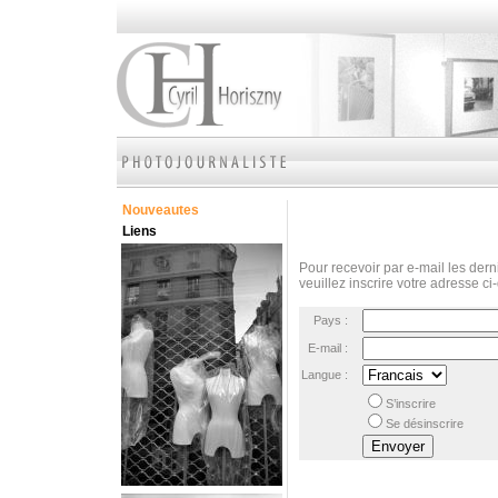
Nouveautes
Liens
Pour recevoir par e-mail les derni
veuillez inscrire votre adresse ci
Pays :
E-mail :
Langue :
S’inscrire
Se désinscrire