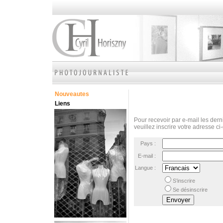
Nouveautes
Liens
Pour recevoir par e-mail les derni
veuillez inscrire votre adresse ci
Pays :
E-mail :
Langue :
S’inscrire
Se désinscrire