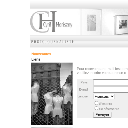
Nouveautes
Liens
Pour recevoir par e-mail les derni
veuillez inscrire votre adresse ci
Pays :
E-mail :
Langue :
S’inscrire
Se désinscrire