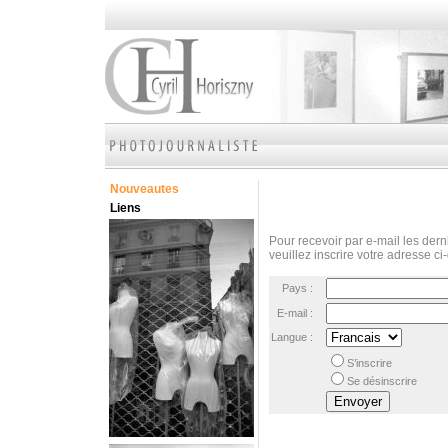
Nouveautes
Liens
Pour recevoir par e-mail les derni
veuillez inscrire votre adresse ci
Pays :
E-mail :
Langue :
S’inscrire
Se désinscrire