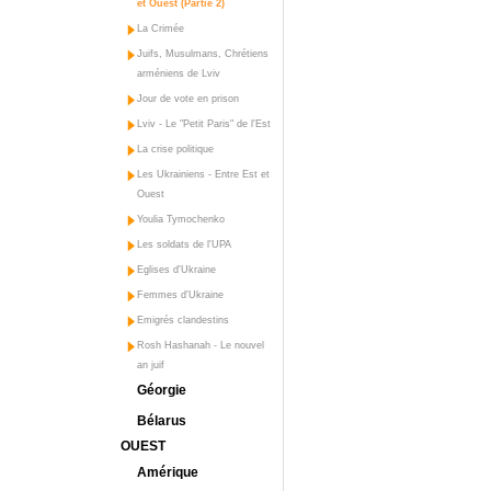
et Ouest (Partie 2)
La Crimée
Juifs, Musulmans, Chrétiens
arméniens de Lviv
Jour de vote en prison
Lviv - Le "Petit Paris" de l'Est
La crise politique
Les Ukrainiens - Entre Est et
Ouest
Youlia Tymochenko
Les soldats de l'UPA
Eglises d'Ukraine
Femmes d'Ukraine
Emigrés clandestins
Rosh Hashanah - Le nouvel
an juif
Géorgie
Bélarus
OUEST
Amérique