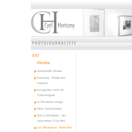
EST
Ukraine
Intemporelle Ukraine
Houtsouly - Peuple des
Carpates
Les gueules noires de
Tchervonograd
La Révolution orange
Viktor Youchtchenko
Gréco-catholiques : des
catacombes à l'air libre
Les Ukrainiens - Entre Est