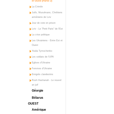
et Ouest (Partie 2)
La Crimée
Juifs, Musulmans, Chrétiens
arméniens de Lviv
Jour de vote en prison
Lviv - Le "Petit Paris" de l'Est
La crise politique
Les Ukrainiens - Entre Est et
Ouest
Youlia Tymochenko
Les soldats de l'UPA
Eglises d'Ukraine
Femmes d'Ukraine
Emigrés clandestins
Rosh Hashanah - Le nouvel
an juif
Géorgie
Bélarus
OUEST
Amérique