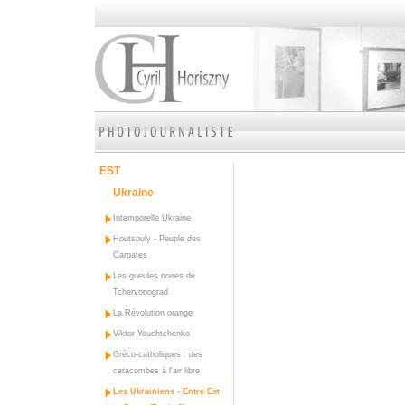
EST
Ukraine
Intemporelle Ukraine
Houtsouly - Peuple des
Carpates
Les gueules noires de
Tchervonograd
La Révolution orange
Viktor Youchtchenko
Gréco-catholiques : des
catacombes à l'air libre
Les Ukrainiens - Entre Est