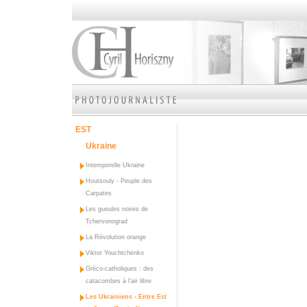
EST
Ukraine
Intemporelle Ukraine
Houtsouly - Peuple des
Carpates
Les gueules noires de
Tchervonograd
La Révolution orange
Viktor Youchtchenko
Gréco-catholiques : des
catacombes à l'air libre
Les Ukrainiens - Entre Est