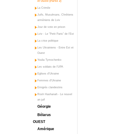
et Ouest (Partie 2)
La Crimée
Juifs, Musulmans, Chrétiens
arméniens de Lviv
Jour de vote en prison
Lviv - Le "Petit Paris" de l'Est
La crise politique
Les Ukrainiens - Entre Est et
Ouest
Youlia Tymochenko
Les soldats de l'UPA
Eglises d'Ukraine
Femmes d'Ukraine
Emigrés clandestins
Rosh Hashanah - Le nouvel
an juif
Géorgie
Bélarus
OUEST
Amérique