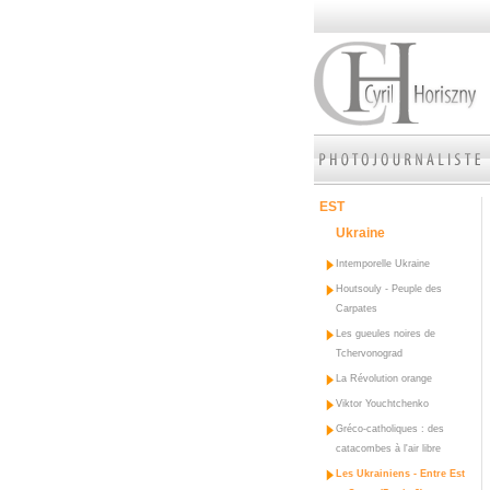
EST
Ukraine
Intemporelle Ukraine
Houtsouly - Peuple des
Carpates
Les gueules noires de
Tchervonograd
La Révolution orange
Viktor Youchtchenko
Gréco-catholiques : des
catacombes à l'air libre
Les Ukrainiens - Entre Est