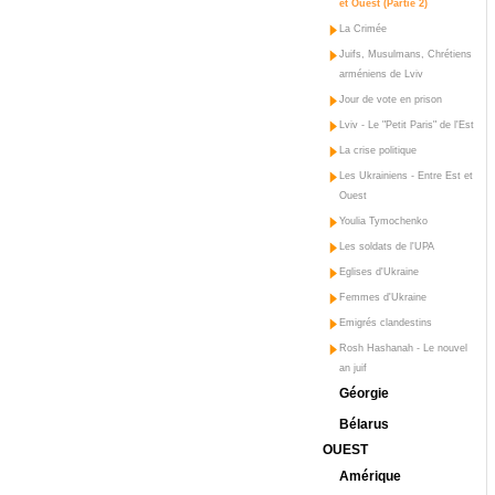
et Ouest (Partie 2)
La Crimée
Juifs, Musulmans, Chrétiens
arméniens de Lviv
Jour de vote en prison
Lviv - Le "Petit Paris" de l'Est
La crise politique
Les Ukrainiens - Entre Est et
Ouest
Youlia Tymochenko
Les soldats de l'UPA
Eglises d'Ukraine
Femmes d'Ukraine
Emigrés clandestins
Rosh Hashanah - Le nouvel
an juif
Géorgie
Bélarus
OUEST
Amérique