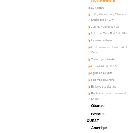
et Ouest (Partie 2)
La Crimée
Juifs, Musulmans, Chrétiens
arméniens de Lviv
Jour de vote en prison
Lviv - Le "Petit Paris" de l'Est
La crise politique
Les Ukrainiens - Entre Est et
Ouest
Youlia Tymochenko
Les soldats de l'UPA
Eglises d'Ukraine
Femmes d'Ukraine
Emigrés clandestins
Rosh Hashanah - Le nouvel
an juif
Géorgie
Bélarus
OUEST
Amérique