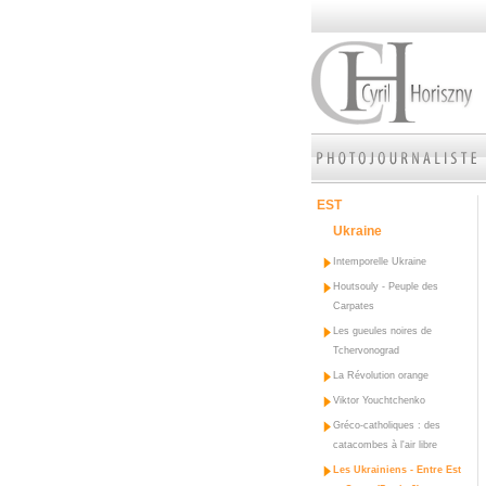
EST
Ukraine
Intemporelle Ukraine
Houtsouly - Peuple des
Carpates
Les gueules noires de
Tchervonograd
La Révolution orange
Viktor Youchtchenko
Gréco-catholiques : des
catacombes à l'air libre
Les Ukrainiens - Entre Est