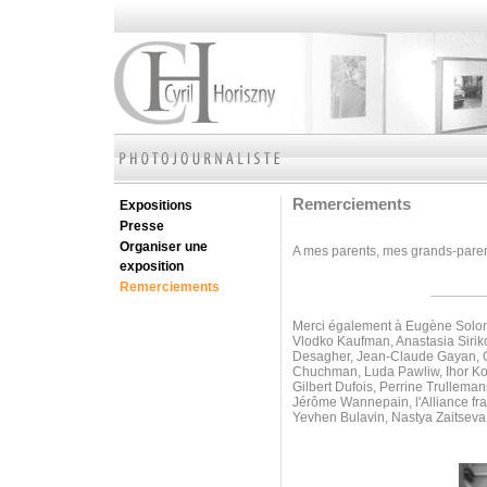
Remerciements
Expositions
Presse
Organiser une
A mes parents, mes grands-parents
exposition
Remerciements
Merci également à Eugène Soloni
Vlodko Kaufman, Anastasia Sirik
Desagher, Jean-Claude Gayan, Ol
Chuchman, Luda Pawliw,
Ihor K
Gilbert Dufois, Perrine Trullem
Jérôme Wannepain, l'Alliance fr
Yevhen Bulavin, Nastya Zaitseva