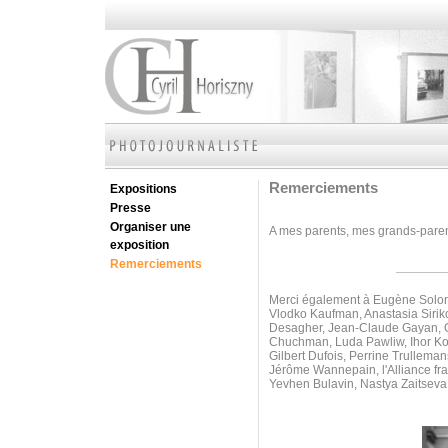
Remerciements
Expositions
Presse
Organiser une
A mes parents, mes grands-parents
exposition
Remerciements
Merci également à Eugène Soloni
Vlodko Kaufman, Anastasia Sirik
Desagher, Jean-Claude Gayan, Ol
Chuchman, Luda Pawliw,
Ihor K
Gilbert Dufois, Perrine Trullem
Jérôme Wannepain, l'Alliance fr
Yevhen Bulavin, Nastya Zaitseva