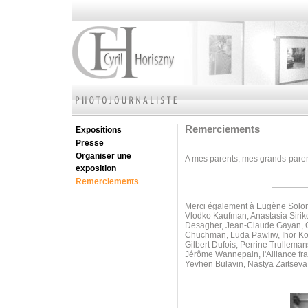
Remerciements
Expositions
Presse
Organiser une
A mes parents, mes grands-parents
exposition
Remerciements
Merci également à Eugène Soloni
Vlodko Kaufman, Anastasia Sirik
Desagher, Jean-Claude Gayan, Ol
Chuchman, Luda Pawliw,
Ihor K
Gilbert Dufois, Perrine Trullem
Jérôme Wannepain, l'Alliance fr
Yevhen Bulavin, Nastya Zaitseva