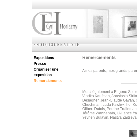
Remerciements
Expositions
Presse
Organiser une
A mes parents, mes grands-parents
exposition
Remerciements
Merci également à Eugène Soloni
Vlodko Kaufman, Anastasia Sirik
Desagher, Jean-Claude Gayan, Ol
Chuchman, Luda Pawliw,
Ihor K
Gilbert Dufois, Perrine Trullem
Jérôme Wannepain, l'Alliance fr
Yevhen Bulavin, Nastya Zaitseva