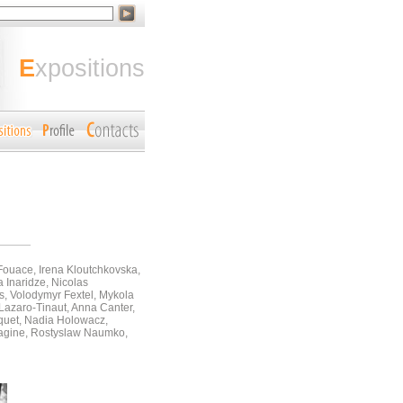
expositions
Fouace, Irena Kloutchkovska,
 Inaridze, Nicolas
s, Volodymyr Fextel, Mykola
Lazaro-Tinaut, Anna Canter,
iquet, Nadia Holowacz,
magine, Rostyslaw Naumko,