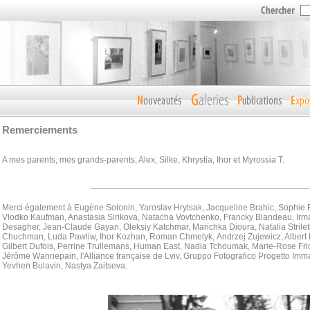
Remerciements
A mes parents, mes grands-parents, Alex, Silke, Khrystia, Ihor et Myrossia T.
Merci également à Eugène Solonin, Yaroslav Hrytsak, Jacqueline Brahic, Sophie 
Vlodko Kaufman, Anastasia Sirikova, Natacha Vovtchenko, Francky Blandeau, Irma
Desagher, Jean-Claude Gayan, Oleksiy Katchmar, Marichka Dioura, Natalia Strilet
Chuchman, Luda Pawliw,
Ihor Kozhan, Roman Chmelyk, Andrzej Zujewicz, Albert 
Gilbert Dufois, Perrine Trullemans, Human East, Nadia Tchoumak, Marie-Rose Fr
Jérôme Wannepain, l'Alliance française de Lviv, Gruppo Fotografico Progetto Im
Yevhen Bulavin, Nastya Zaitseva.