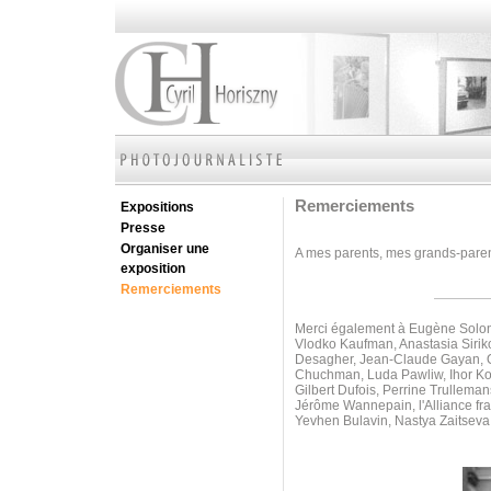
Remerciements
Expositions
Presse
Organiser une
A mes parents, mes grands-parents
exposition
Remerciements
Merci également à Eugène Soloni
Vlodko Kaufman, Anastasia Sirik
Desagher, Jean-Claude Gayan, Ol
Chuchman, Luda Pawliw,
Ihor K
Gilbert Dufois, Perrine Trullem
Jérôme Wannepain, l'Alliance fr
Yevhen Bulavin, Nastya Zaitseva