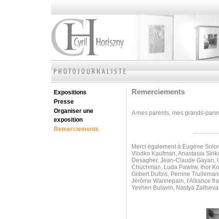
Remerciements
Expositions
Presse
Organiser une
A mes parents, mes grands-parents
exposition
Remerciements
Merci également à Eugène Soloni
Vlodko Kaufman, Anastasia Sirik
Desagher, Jean-Claude Gayan, Ol
Chuchman, Luda Pawliw,
Ihor K
Gilbert Dufois, Perrine Trullem
Jérôme Wannepain, l'Alliance fr
Yevhen Bulavin, Nastya Zaitseva