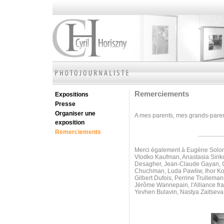
Remerciements
Expositions
Presse
Organiser une
A mes parents, mes grands-parents
exposition
Remerciements
Merci également à Eugène Soloni
Vlodko Kaufman, Anastasia Sirik
Desagher, Jean-Claude Gayan, Ol
Chuchman, Luda Pawliw,
Ihor K
Gilbert Dufois, Perrine Trullem
Jérôme Wannepain, l'Alliance fr
Yevhen Bulavin, Nastya Zaitseva