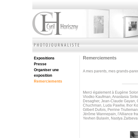
Remerciements
Expositions
Presse
Organiser une
A mes parents, mes grands-parents
exposition
Remerciements
Merci également à Eugène Soloni
Vlodko Kaufman, Anastasia Sirik
Desagher, Jean-Claude Gayan, Ol
Chuchman, Luda Pawliw,
Ihor K
Gilbert Dufois, Perrine Trullem
Jérôme Wannepain, l'Alliance fr
Yevhen Bulavin, Nastya Zaitseva