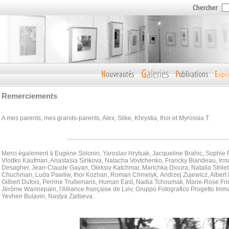
Remerciements
A mes parents, mes grands-parents, Alex, Silke, Khrystia, Ihor et Myrossia T.
Merci également à Eugène Solonin, Yaroslav Hrytsak, Jacqueline Brahic, Sophie 
Vlodko Kaufman, Anastasia Sirikova, Natacha Vovtchenko, Francky Blandeau, Irma
Desagher, Jean-Claude Gayan, Oleksiy Katchmar, Marichka Dioura, Natalia Strilet
Chuchman, Luda Pawliw,
Ihor Kozhan, Roman Chmelyk, Andrzej Zujewicz, Albert 
Gilbert Dufois, Perrine Trullemans, Human East, Nadia Tchoumak, Marie-Rose Fr
Jérôme Wannepain, l'Alliance française de Lviv, Gruppo Fotografico Progetto Im
Yevhen Bulavin, Nastya Zaitseva.