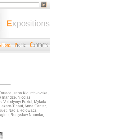
expositions
Fouace, Irena Kloutchkovska,
 Inaridze, Nicolas
s, Volodymyr Fextel, Mykola
Lazaro-Tinaut, Anna Canter,
iquet, Nadia Holowacz,
magine, Rostyslaw Naumko,