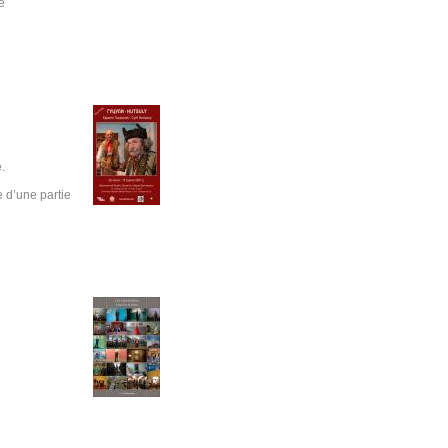
e
.
 d’une partie