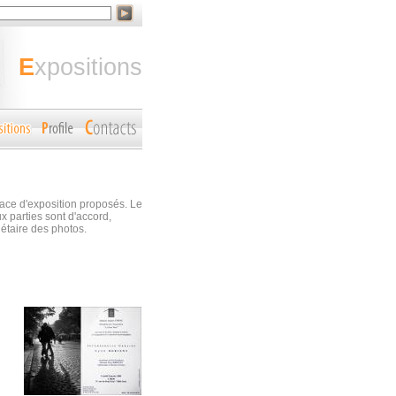
expositions
pace d'exposition proposés. Le
x parties sont d'accord,
iétaire des photos.