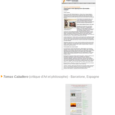
Tomas Caballero
(critique d'Art et philosophe)
- Barcelone, Espagne