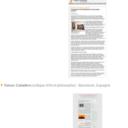
Tomas Caballero
(critique d'Art et philosophe)
- Barcelone, Espagne