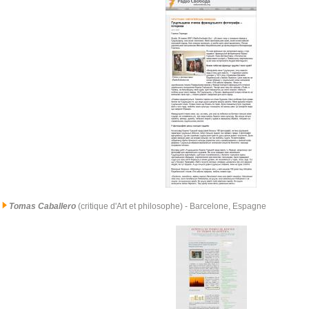
Tomas Caballero
(critique d'Art et philosophe)
- Barcelone, Espagne