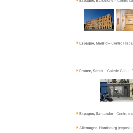
Espagne, Barcelone
– Centre cu
Espagne, Madrid
–
Centro Hisp
France, Senlis
–
Galerie Gilbert
Espagne, Santander
- Centre mun
Allemagne, Hambourg
(expositi