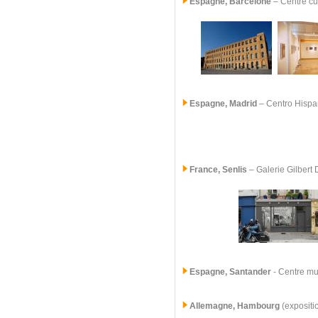
Espagne, Barcelone
– Centre cu
Espagne, Madrid
–
Centro Hisp
France, Senlis
–
Galerie Gilbert
Espagne, Santander
- Centre mun
Allemagne, Hambourg
(expositi