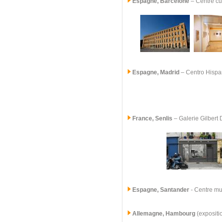
Espagne, Barcelone
– Centre cu
Espagne, Madrid
–
Centro Hisp
France, Senlis
–
Galerie Gilbert
Espagne, Santander
- Centre mun
Allemagne, Hambourg
(expositi