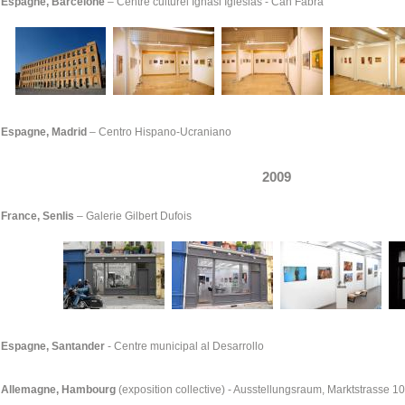
Espagne, Barcelone
– Centre culturel Ignasi Iglésias - Can Fabra
Espagne, Madrid
–
Centro Hispano-Ucraniano
2009
France, Senlis
–
Galerie Gilbert Dufois
Espagne, Santander
- Centre municipal al Desarrollo
Allemagne, Hambourg
(exposition collective) - Ausstellungsraum, Marktstrasse 1