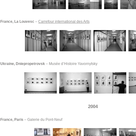
France, La Louvesc
–
Carrefour international des Arts
Ukraine
, Dniepropetrovsk
– Musée d’Histoire Yavornytsky
2004
France, Paris
–
Galerie du Pont-Neuf