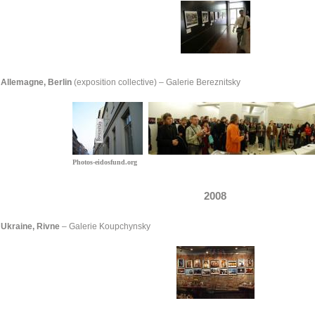
Allemagne, Berlin
(exposition collective) – Galerie Bereznitsky
Photos-eidosfund.org
2008
Ukraine, Rivne
–
Galerie Koupchynsky