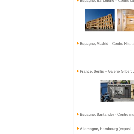
Espagne, Barcelone
– Centre cu
Espagne, Madrid
–
Centro Hisp
France, Senlis
–
Galerie Gilbert
Espagne, Santander
- Centre mun
Allemagne, Hambourg
(expositi