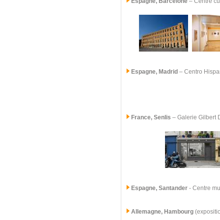
Espagne, Barcelone
– Centre cu
Espagne, Madrid
–
Centro Hisp
France, Senlis
–
Galerie Gilbert
Espagne, Santander
- Centre mun
Allemagne, Hambourg
(expositi