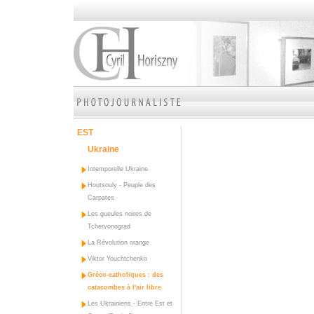
EST
Ukraine
Intemporelle Ukraine
Houtsouly - Peuple des
Carpates
Les gueules noires de
Tchervonograd
La Révolution orange
Viktor Youchtchenko
Gréco-catholiques : des
catacombes à l'air libre
Les Ukrainiens - Entre Est et