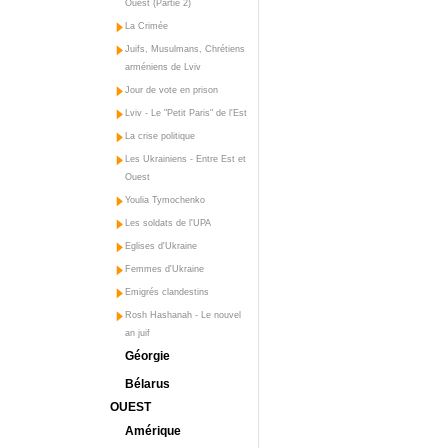
Ouest (Partie 2)
La Crimée
Juifs, Musulmans, Chrétiens
arméniens de Lviv
Jour de vote en prison
Lviv - Le "Petit Paris" de l'Est
La crise politique
Les Ukrainiens - Entre Est et
Ouest
Youlia Tymochenko
Les soldats de l'UPA
Eglises d'Ukraine
Femmes d'Ukraine
Emigrés clandestins
Rosh Hashanah - Le nouvel
an juif
Géorgie
Bélarus
OUEST
Amérique