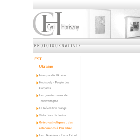
EST
Ukraine
Intemporelle Ukraine
Houtsouly - Peuple des
Carpates
Les gueules noires de
Tchervonograd
La Révolution orange
Viktor Youchtchenko
Gréco-catholiques : des
catacombes à l'air libre
Les Ukrainiens - Entre Est et