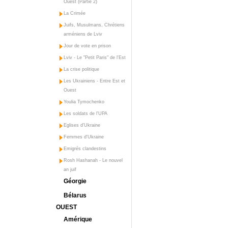
Ouest (Partie 2)
La Crimée
Juifs, Musulmans, Chrétiens
arméniens de Lviv
Jour de vote en prison
Lviv - Le "Petit Paris" de l'Est
La crise politique
Les Ukrainiens - Entre Est et
Ouest
Youlia Tymochenko
Les soldats de l'UPA
Eglises d'Ukraine
Femmes d'Ukraine
Emigrés clandestins
Rosh Hashanah - Le nouvel
an juif
Géorgie
Bélarus
OUEST
Amérique