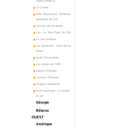
Ouest (Partie 2)
La Crimée
Juifs, Musulmans, Chrétiens
arméniens de Lviv
Jour de vote en prison
Lviv - Le "Petit Paris" de l'Est
La crise politique
Les Ukrainiens - Entre Est et
Ouest
Youlia Tymochenko
Les soldats de l'UPA
Eglises d'Ukraine
Femmes d'Ukraine
Emigrés clandestins
Rosh Hashanah - Le nouvel
an juif
Géorgie
Bélarus
OUEST
Amérique