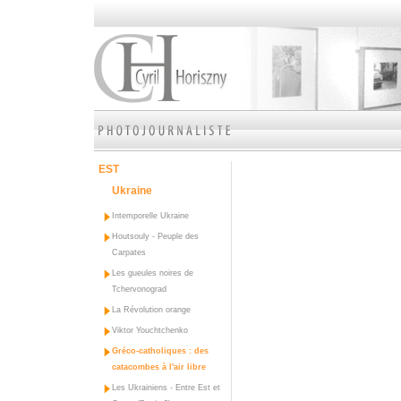
EST
Ukraine
Intemporelle Ukraine
Houtsouly - Peuple des
Carpates
Les gueules noires de
Tchervonograd
La Révolution orange
Viktor Youchtchenko
Gréco-catholiques : des
catacombes à l'air libre
Les Ukrainiens - Entre Est et