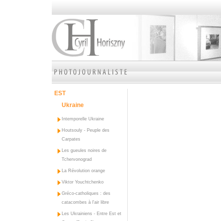
EST
Ukraine
Intemporelle Ukraine
Houtsouly - Peuple des
Carpates
Les gueules noires de
Tchervonograd
La Révolution orange
Viktor Youchtchenko
Gréco-catholiques : des
catacombes à l'air libre
Les Ukrainiens - Entre Est et