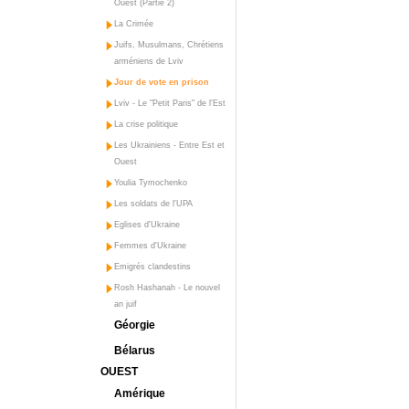
Ouest (Partie 2)
La Crimée
Juifs, Musulmans, Chrétiens
arméniens de Lviv
Jour de vote en prison
Lviv - Le "Petit Paris" de l'Est
La crise politique
Les Ukrainiens - Entre Est et
Ouest
Youlia Tymochenko
Les soldats de l'UPA
Eglises d'Ukraine
Femmes d'Ukraine
Emigrés clandestins
Rosh Hashanah - Le nouvel
an juif
Géorgie
Bélarus
OUEST
Amérique