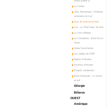
Ouest (Partie 2)
La Crimée
Juifs, Musulmans, Chrétiens
arméniens de Lviv
Jour de vote en prison
Lviv - Le "Petit Paris" de l'Est
La crise politique
Les Ukrainiens - Entre Est et
Ouest
Youlia Tymochenko
Les soldats de l'UPA
Eglises d'Ukraine
Femmes d'Ukraine
Emigrés clandestins
Rosh Hashanah - Le nouvel
an juif
Géorgie
Bélarus
OUEST
Amérique