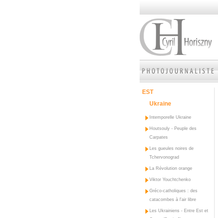
EST
Ukraine
Intemporelle Ukraine
Houtsouly - Peuple des
Carpates
Les gueules noires de
Tchervonograd
La Révolution orange
Viktor Youchtchenko
Gréco-catholiques : des
catacombes à l'air libre
Les Ukrainiens - Entre Est et