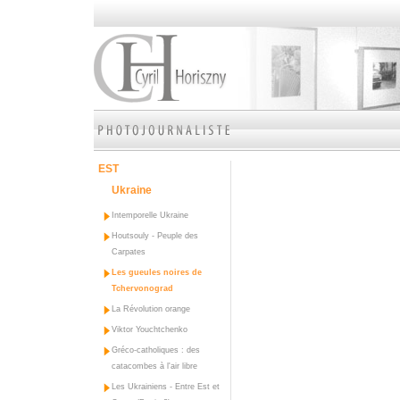
EST
Ukraine
Intemporelle Ukraine
Houtsouly - Peuple des
Carpates
Les gueules noires de
Tchervonograd
La Révolution orange
Viktor Youchtchenko
Gréco-catholiques : des
catacombes à l'air libre
Les Ukrainiens - Entre Est et