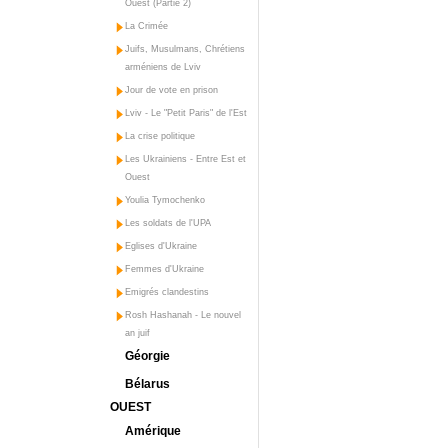
Ouest (Partie 2)
La Crimée
Juifs, Musulmans, Chrétiens
arméniens de Lviv
Jour de vote en prison
Lviv - Le "Petit Paris" de l'Est
La crise politique
Les Ukrainiens - Entre Est et
Ouest
Youlia Tymochenko
Les soldats de l'UPA
Eglises d'Ukraine
Femmes d'Ukraine
Emigrés clandestins
Rosh Hashanah - Le nouvel
an juif
Géorgie
Bélarus
OUEST
Amérique