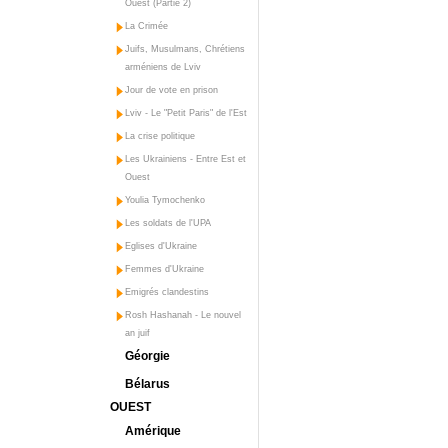
Ouest (Partie 2)
La Crimée
Juifs, Musulmans, Chrétiens
arméniens de Lviv
Jour de vote en prison
Lviv - Le "Petit Paris" de l'Est
La crise politique
Les Ukrainiens - Entre Est et
Ouest
Youlia Tymochenko
Les soldats de l'UPA
Eglises d'Ukraine
Femmes d'Ukraine
Emigrés clandestins
Rosh Hashanah - Le nouvel
an juif
Géorgie
Bélarus
OUEST
Amérique