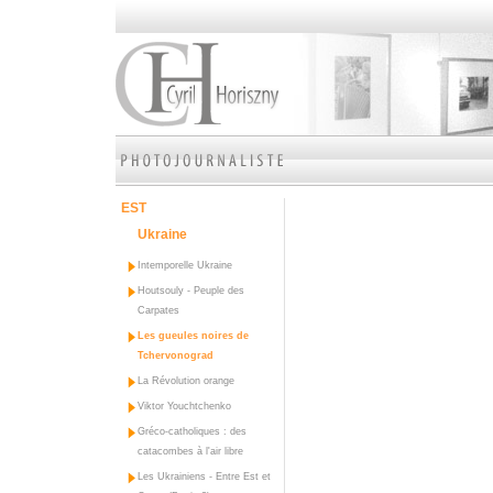
EST
Ukraine
Intemporelle Ukraine
Houtsouly - Peuple des
Carpates
Les gueules noires de
Tchervonograd
La Révolution orange
Viktor Youchtchenko
Gréco-catholiques : des
catacombes à l'air libre
Les Ukrainiens - Entre Est et