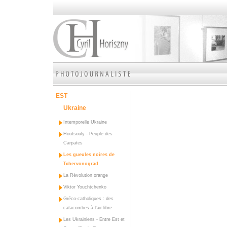
EST
Ukraine
Intemporelle Ukraine
Houtsouly - Peuple des
Carpates
Les gueules noires de
Tchervonograd
La Révolution orange
Viktor Youchtchenko
Gréco-catholiques : des
catacombes à l'air libre
Les Ukrainiens - Entre Est et