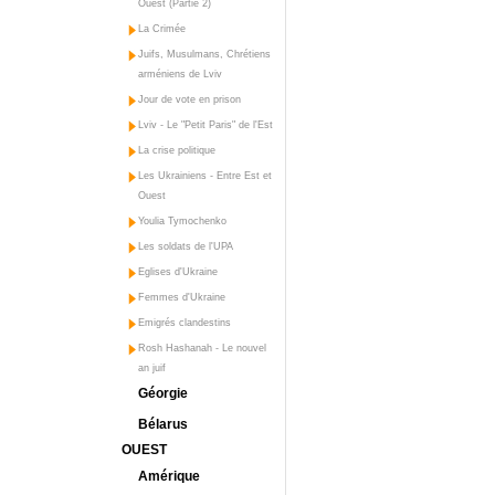
Ouest (Partie 2)
La Crimée
Juifs, Musulmans, Chrétiens
arméniens de Lviv
Jour de vote en prison
Lviv - Le "Petit Paris" de l'Est
La crise politique
Les Ukrainiens - Entre Est et
Ouest
Youlia Tymochenko
Les soldats de l'UPA
Eglises d'Ukraine
Femmes d'Ukraine
Emigrés clandestins
Rosh Hashanah - Le nouvel
an juif
Géorgie
Bélarus
OUEST
Amérique