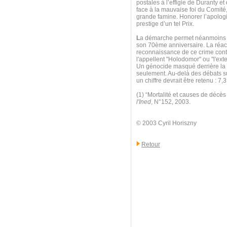
postales à l’effigie de Duranty e
face à la mauvaise foi du Comité,
grande famine. Honorer l’apologis
prestige d’un tel Prix.
L
a démarche permet néanmoins d
son 70ème anniversaire. La réact
reconnaissance de ce crime contr
l'appellent "Holodomor" ou "l'exte
Un génocide masqué derrière la l
seulement. Au-delà des débats sur
un chiffre devrait être retenu : 
(1) “Mortalité et causes de décè
l'Ined
, N°152, 2003.
© 2003 Cyril Horiszny
Retour