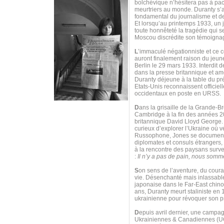
bolchévique n’hésitera pas à pac
meurtriers au monde. Duranty s’a
fondamental du journalisme et de
Et lorsqu’au printemps 1933, un 
toute honnêteté la tragédie qui s
Moscou discrédite son témoigna
L
’immaculé négationniste et ce 
auront finalement raison du jeune
Berlin le 29 mars 1933. Interdit 
dans la presse britannique et am
Duranty déjeune à la table du pré
Etats-Unis reconnaissent officie
occidentaux en poste en URSS.
D
ans la grisaille de la Grande-B
Cambridge à la fin des années 20,
britannique David Lloyd George. 
curieux d’explorer l’Ukraine où v
Russophone, Jones se documente 
diplomates et consuls étrangers, 
à la rencontre des paysans survei
:
Il n’y a pas de pain, nous somm
S
on sens de l’aventure, du courag
vie. Désenchanté mais inlassable
japonaise dans le Far-East chino
ans, Duranty meurt staliniste en 
ukrainienne pour révoquer son pr
D
epuis avril dernier, une campagn
Ukrainiennes & Canadiennes (UCC