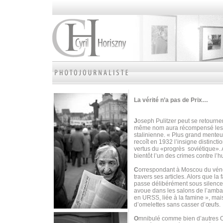
La vérité n’a pas de Prix…
J
oseph Pulitzer peut se retourne
même nom aura récompensé les m
stalinienne. « Plus grand menteu
recoît en 1932 l’insigne distinct
vertus du «progrès soviétique». 
bientôt l’un des crimes contre l’
C
orrespondant à Moscou du vé
travers ses articles. Alors que la 
passe délibérément sous silence l
avoue dans les salons de l’ambas
en URSS, liée à la famine », mais
d’omelettes sans casser d’œufs.
O
mnibulé comme bien d’autres Occ