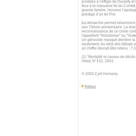
postales à l’effigie de Duranty e
face à la mauvaise foi du Comité,
grande famine. Honorer l’apologis
prestige d’un tel Prix.
L
a démarche permet néanmoins d
son 70ème anniversaire. La réact
reconnaissance de ce crime contr
l'appellent "Holodomor" ou "l'exte
Un génocide masqué derrière la l
seulement. Au-delà des débats sur
un chiffre devrait être retenu : 
(1) “Mortalité et causes de décè
l'Ined
, N°152, 2003.
© 2003 Cyril Horiszny
Retour