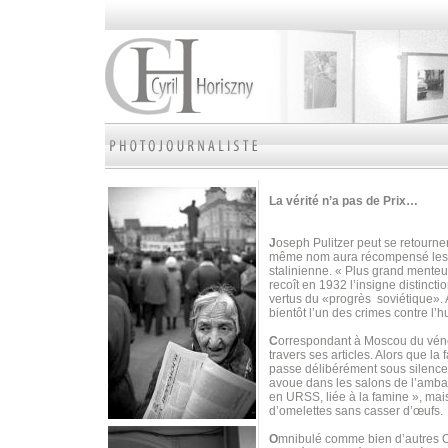
La vérité n’a pas de Prix…
J
oseph Pulitzer peut se retourne
même nom aura récompensé les m
stalinienne. « Plus grand menteu
recoît en 1932 l’insigne distinct
vertus du «progrès soviétique». 
bientôt l’un des crimes contre l’
C
orrespondant à Moscou du vé
travers ses articles. Alors que la 
passe délibérément sous silence l
avoue dans les salons de l’ambas
en URSS, liée à la famine », mais
d’omelettes sans casser d’œufs.
O
mnibulé comme bien d’autres Occ