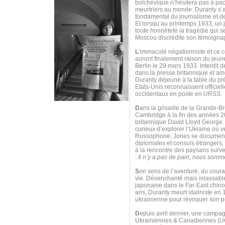
bolchévique n’hésitera pas à pac
meurtriers au monde. Duranty s’a
fondamental du journalisme et de
Et lorsqu’au printemps 1933, un 
toute honnêteté la tragédie qui s
Moscou discrédite son témoigna
L
’immaculé négationniste et ce 
auront finalement raison du jeune
Berlin le 29 mars 1933. Interdit 
dans la presse britannique et am
Duranty déjeune à la table du pré
Etats-Unis reconnaissent officie
occidentaux en poste en URSS.
D
ans la grisaille de la Grande-B
Cambridge à la fin des années 20,
britannique David Lloyd George. 
curieux d’explorer l’Ukraine où v
Russophone, Jones se documente 
diplomates et consuls étrangers, 
à la rencontre des paysans survei
:
Il n’y a pas de pain, nous somm
S
on sens de l’aventure, du courag
vie. Désenchanté mais inlassable
japonaise dans le Far-East chino
ans, Duranty meurt staliniste en 
ukrainienne pour révoquer son pr
D
epuis avril dernier, une campagn
Ukrainiennes & Canadiennes (UCC