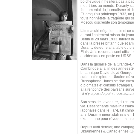
bolchévique n’hésitera pas à pac
meurtriers au monde. Duranty s’a
fondamental du journalisme et de
Et lorsqu’au printemps 1933, un 
toute honnêteté la tragédie qui s
Moscou discrédite son témoigna
L
’immaculé négationniste et ce 
auront finalement raison du jeune
Berlin le 29 mars 1933. Interdit 
dans la presse britannique et am
Duranty déjeune à la table du pré
Etats-Unis reconnaissent officie
occidentaux en poste en URSS.
D
ans la grisaille de la Grande-B
Cambridge à la fin des années 20,
britannique David Lloyd George. 
curieux d’explorer l’Ukraine où v
Russophone, Jones se documente 
diplomates et consuls étrangers, 
à la rencontre des paysans survei
:
Il n’y a pas de pain, nous somm
S
on sens de l’aventure, du courag
vie. Désenchanté mais inlassable
japonaise dans le Far-East chino
ans, Duranty meurt staliniste en 
ukrainienne pour révoquer son pr
D
epuis avril dernier, une campagn
Ukrainiennes & Canadiennes (UCC