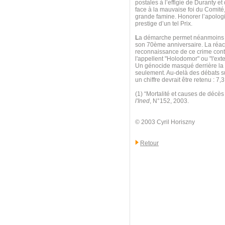
postales à l’effigie de Duranty e
face à la mauvaise foi du Comité,
grande famine. Honorer l’apologis
prestige d’un tel Prix.
L
a démarche permet néanmoins d
son 70ème anniversaire. La réact
reconnaissance de ce crime contr
l'appellent "Holodomor" ou "l'exte
Un génocide masqué derrière la l
seulement. Au-delà des débats sur
un chiffre devrait être retenu : 
(1) “Mortalité et causes de décè
l'Ined
, N°152, 2003.
© 2003 Cyril Horiszny
Retour