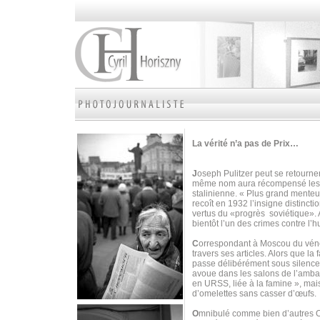
La vérité n’a pas de Prix…
J
oseph Pulitzer peut se retourne
même nom aura récompensé les m
stalinienne. « Plus grand menteu
recoît en 1932 l’insigne distinct
vertus du «progrès soviétique». 
bientôt l’un des crimes contre l’
C
orrespondant à Moscou du vé
travers ses articles. Alors que la 
passe délibérément sous silence l
avoue dans les salons de l’ambas
en URSS, liée à la famine », mais
d’omelettes sans casser d’œufs.
O
mnibulé comme bien d’autres Occ