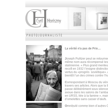
La vérité n’a pas de Prix…
J
oseph Pulitzer peut se retourne
même nom aura récompensé les m
stalinienne. « Plus grand menteu
recoît en 1932 l’insigne distinct
vertus du «progrès soviétique». 
bientôt l’un des crimes contre l’
C
orrespondant à Moscou du vé
travers ses articles. Alors que la 
passe délibérément sous silence l
avoue dans les salons de l’ambas
en URSS, liée à la famine », mais
d’omelettes sans casser d’œufs.
O
mnibulé comme bien d’autres Occ