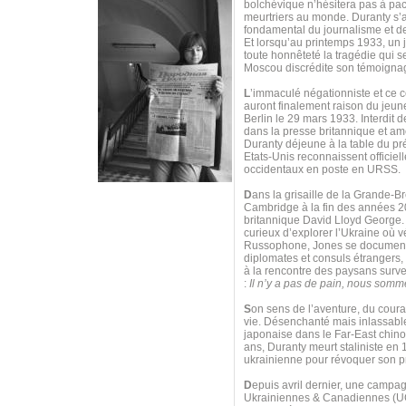
bolchévique n’hésitera pas à pac
meurtriers au monde. Duranty s’a
fondamental du journalisme et de
Et lorsqu’au printemps 1933, un 
toute honnêteté la tragédie qui s
Moscou discrédite son témoigna
L
’immaculé négationniste et ce 
auront finalement raison du jeune
Berlin le 29 mars 1933. Interdit 
dans la presse britannique et am
Duranty déjeune à la table du pré
Etats-Unis reconnaissent officie
occidentaux en poste en URSS.
D
ans la grisaille de la Grande-B
Cambridge à la fin des années 20,
britannique David Lloyd George. 
curieux d’explorer l’Ukraine où v
Russophone, Jones se documente 
diplomates et consuls étrangers, 
à la rencontre des paysans survei
:
Il n’y a pas de pain, nous somm
S
on sens de l’aventure, du courag
vie. Désenchanté mais inlassable
japonaise dans le Far-East chino
ans, Duranty meurt staliniste en 
ukrainienne pour révoquer son pr
D
epuis avril dernier, une campagn
Ukrainiennes & Canadiennes (UCC