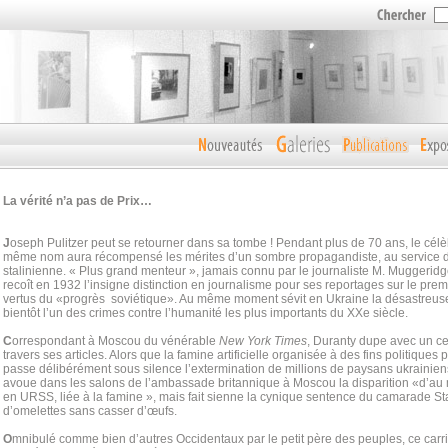
La vérité n’a pas de Prix…
J
oseph Pulitzer peut se retourner dans sa tombe ! Pendant plus de 70 ans, le célèb
même nom aura récompensé les mérites d’un sombre propagandiste, au service d
stalinienne. « Plus grand menteur », jamais connu par le journaliste M. Muggeridg
recoît en 1932 l’insigne distinction en journalisme pour ses reportages sur le pre
vertus du «progrès soviétique». Au même moment sévit en Ukraine la désastreuse c
bientôt l’un des crimes contre l’humanité les plus importants du XXe siècle.
C
orrespondant à Moscou du vénérable
New York Times
, Duranty dupe avec un cer
travers ses articles. Alors que la famine artificielle organisée à des fins politiques 
passe délibérément sous silence l’extermination de millions de paysans ukrainiens,
avoue dans les salons de l’ambassade britannique à Moscou la disparition «d’au m
en URSS, liée à la famine », mais fait sienne la cynique sentence du camarade Stal
d’omelettes sans casser d’œufs.
O
mnibulé comme bien d’autres Occidentaux par le petit père des peuples, ce carriér