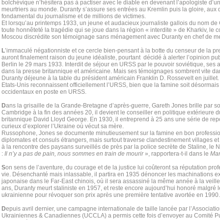
bolchévique n’hésitera pas à pactiser avec le diable en devenant l’apologiste d’u
meurtriers au monde. Duranty s’assure ses entrées au Kremlin puis la gloire, aux 
fondamental du journalisme et de millions de victimes.
Et lorsqu’au printemps 1933, un jeune et audacieux journaliste gallois du nom de
toute honnêteté la tragédie qui se joue dans la région « interdite » de Kharkiv, le
Moscou discrédite son témoignage sans ménagement avec Duranty en chef de m
L
’immaculé négationniste et ce cercle bien-pensant à la botte du censeur de la 
auront finalement raison du jeune idéaliste, pourtant décidé à alerter l’opinion p
Berlin le 29 mars 1933. Interdit de séjour en URSS par le pouvoir soviétique, ses ar
dans la presse britannique et américaine. Mais ses témoignages sombrent vite dan
Duranty déjeune à la table du président américain Franklin D. Rossevelt en juillet.
Etats-Unis reconnaissent officiellement l’URSS, bien que la famine soit désorma
occidentaux en poste en URSS.
D
ans la grisaille de la Grande-Bretagne d’après-guerre, Gareth Jones brille par s
Cambridge à la fin des années 20, il devient le conseiller en politique extérieure 
britannique David Lloyd George. En 1930, il entreprend à 25 ans une série de rep
curieux d’explorer l’Ukraine où vécut sa mère.
Russophone, Jones se documente minutieusement sur la famine en bon profession
diplomates et consuls étrangers, mais surtout traverse clandestinement villages et
à la rencontre des paysans surveillés de près par la police secrète de Staline, le N
:
Il n’y a pas de pain, nous sommes en train de mourir
», rapportera-t-il dans le
Man
S
on sens de l’aventure, du courage et de la justice lui coûteront sa réputation pro
vie. Désenchanté mais inlassable, il partira en 1935 dénoncer les machinations e
japonaise dans le Far-East chinois, où il sera assassiné la même année à la veill
ans, Duranty meurt staliniste en 1957, et reste encore aujourd’hui honoré malgré le
ukrainienne pour révoquer son prix après une première tentative avortée en 1990.
D
epuis avril dernier, une campagne internationale de taille lancée par l’Associatio
Ukrainiennes & Canadiennes (UCCLA) a permis cette fois d’envoyer au Comité Pul