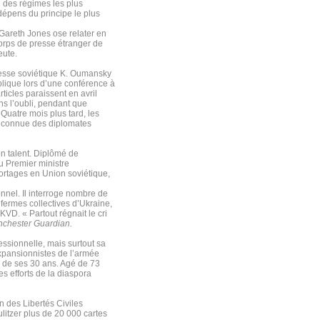
n des régimes les plus
dépens du principe le plus
 Gareth Jones ose relater en
 corps de presse étranger de
eute.
presse soviétique K. Oumansky
ublique lors d’une conférence à
ticles paraissent en avril
s l’oubli, pendant que
 Quatre mois plus tard, les
is connue des diplomates
on talent. Diplômé de
du Premier ministre
ortages en Union soviétique,
nel. Il interroge nombre de
 fermes collectives d’Ukraine,
KVD. « Partout régnait le cri
chester Guardian.
fessionnelle, mais surtout sa
xpansionnistes de l’armée
e de ses 30 ans. Agé de 73
s efforts de la diaspora
n des Libertés Civiles
itzer plus de 20 000 cartes