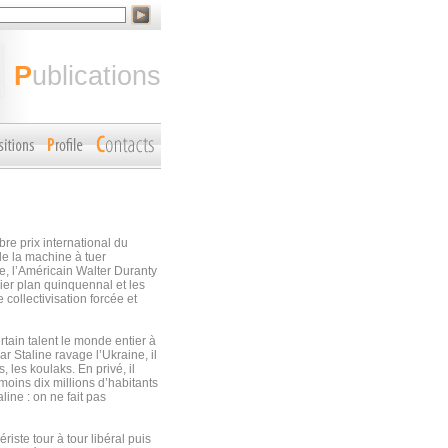
publications
re prix international du
e la machine à tuer
e, l’Américain Walter Duranty
mier plan quinquennal et les
ollectivisation forcée et
tain talent le monde entier à
par Staline ravage l’Ukraine, il
 les koulaks. En privé, il
oins dix millions d’habitants
ine : on ne fait pas
iste tour à tour libéral puis