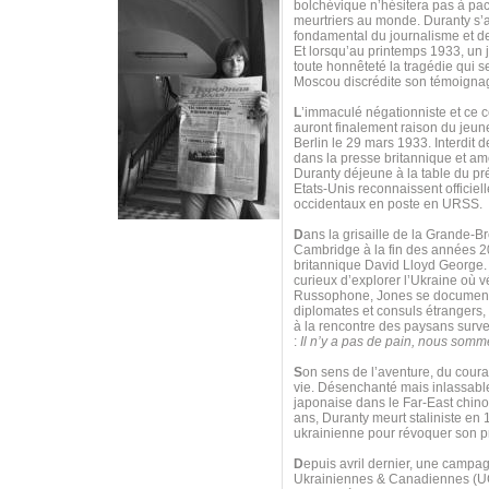
bolchévique n’hésitera pas à pac
meurtriers au monde. Duranty s’a
fondamental du journalisme et de
Et lorsqu’au printemps 1933, un 
toute honnêteté la tragédie qui s
Moscou discrédite son témoigna
L
’immaculé négationniste et ce 
auront finalement raison du jeune
Berlin le 29 mars 1933. Interdit 
dans la presse britannique et am
Duranty déjeune à la table du pré
Etats-Unis reconnaissent officie
occidentaux en poste en URSS.
D
ans la grisaille de la Grande-B
Cambridge à la fin des années 20,
britannique David Lloyd George. 
curieux d’explorer l’Ukraine où v
Russophone, Jones se documente 
diplomates et consuls étrangers, 
à la rencontre des paysans survei
:
Il n’y a pas de pain, nous somm
S
on sens de l’aventure, du courag
vie. Désenchanté mais inlassable
japonaise dans le Far-East chino
ans, Duranty meurt staliniste en 
ukrainienne pour révoquer son pr
D
epuis avril dernier, une campagn
Ukrainiennes & Canadiennes (UCC