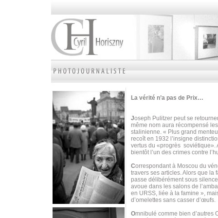
La vérité n’a pas de Prix…
J
oseph Pulitzer peut se retourne
même nom aura récompensé les m
stalinienne. « Plus grand menteu
recoît en 1932 l’insigne distinct
vertus du «progrès soviétique». 
bientôt l’un des crimes contre l’
C
orrespondant à Moscou du vé
travers ses articles. Alors que la 
passe délibérément sous silence l
avoue dans les salons de l’ambas
en URSS, liée à la famine », mais
d’omelettes sans casser d’œufs.
O
mnibulé comme bien d’autres Occ