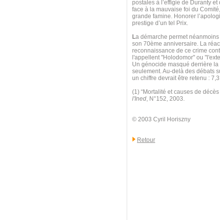
postales à l’effigie de Duranty e
face à la mauvaise foi du Comité,
grande famine. Honorer l’apologis
prestige d’un tel Prix.
L
a démarche permet néanmoins d
son 70ème anniversaire. La réact
reconnaissance de ce crime contr
l'appellent "Holodomor" ou "l'exte
Un génocide masqué derrière la l
seulement. Au-delà des débats sur
un chiffre devrait être retenu : 
(1) “Mortalité et causes de décè
l'Ined
, N°152, 2003.
© 2003 Cyril Horiszny
Retour