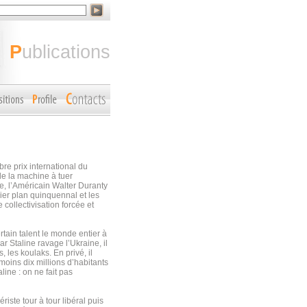
publications
re prix international du
e la machine à tuer
e, l’Américain Walter Duranty
mier plan quinquennal et les
ollectivisation forcée et
tain talent le monde entier à
par Staline ravage l’Ukraine, il
 les koulaks. En privé, il
oins dix millions d’habitants
ine : on ne fait pas
iste tour à tour libéral puis