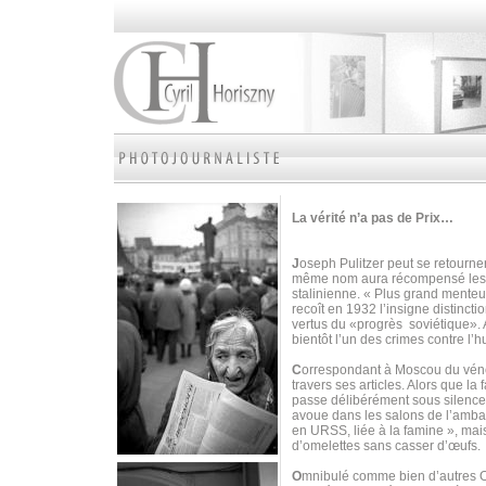
La vérité n’a pas de Prix…
J
oseph Pulitzer peut se retourne
même nom aura récompensé les m
stalinienne. « Plus grand menteu
recoît en 1932 l’insigne distinct
vertus du «progrès soviétique». 
bientôt l’un des crimes contre l’
C
orrespondant à Moscou du vé
travers ses articles. Alors que la 
passe délibérément sous silence l
avoue dans les salons de l’ambas
en URSS, liée à la famine », mais
d’omelettes sans casser d’œufs.
O
mnibulé comme bien d’autres Occ