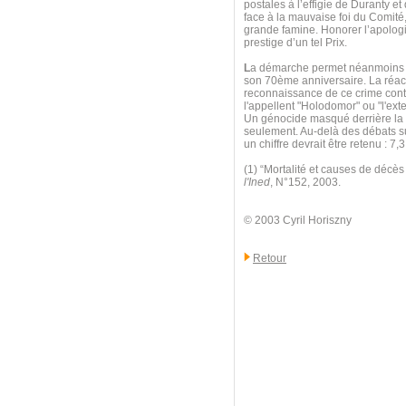
postales à l’effigie de Duranty e
face à la mauvaise foi du Comité,
grande famine. Honorer l’apologis
prestige d’un tel Prix.
L
a démarche permet néanmoins d
son 70ème anniversaire. La réact
reconnaissance de ce crime contr
l'appellent "Holodomor" ou "l'exte
Un génocide masqué derrière la l
seulement. Au-delà des débats sur
un chiffre devrait être retenu : 
(1) “Mortalité et causes de décè
l'Ined
, N°152, 2003.
© 2003 Cyril Horiszny
Retour