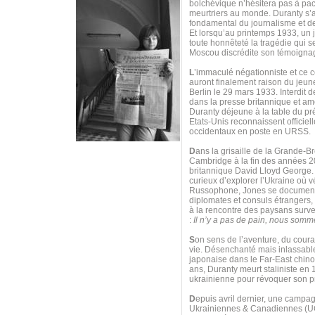
bolchévique n’hésitera pas à pac
meurtriers au monde. Duranty s’a
fondamental du journalisme et de
Et lorsqu’au printemps 1933, un 
toute honnêteté la tragédie qui s
Moscou discrédite son témoigna
L
’immaculé négationniste et ce 
auront finalement raison du jeune
Berlin le 29 mars 1933. Interdit 
dans la presse britannique et am
Duranty déjeune à la table du pré
Etats-Unis reconnaissent officie
occidentaux en poste en URSS.
D
ans la grisaille de la Grande-B
Cambridge à la fin des années 20,
britannique David Lloyd George. 
curieux d’explorer l’Ukraine où v
Russophone, Jones se documente 
diplomates et consuls étrangers, 
à la rencontre des paysans survei
:
Il n’y a pas de pain, nous somm
S
on sens de l’aventure, du courag
vie. Désenchanté mais inlassable
japonaise dans le Far-East chino
ans, Duranty meurt staliniste en 
ukrainienne pour révoquer son pr
D
epuis avril dernier, une campagn
Ukrainiennes & Canadiennes (UCC