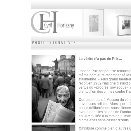
La vérité n’a pas de Prix…
J
oseph Pulitzer peut se retourne
même nom aura récompensé les m
stalinienne. « Plus grand menteu
recoît en 1932 l’insigne distinct
vertus du «progrès soviétique». 
bientôt l’un des crimes contre l’
C
orrespondant à Moscou du vé
travers ses articles. Alors que la 
passe délibérément sous silence l
avoue dans les salons de l’ambas
en URSS, liée à la famine », mais
d’omelettes sans casser d’œufs.
O
mnibulé comme bien d’autres Occ