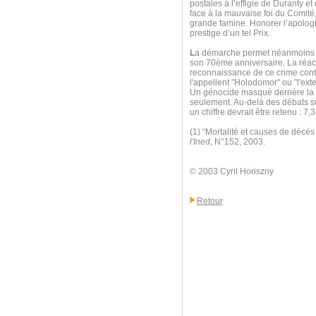
postales à l’effigie de Duranty e
face à la mauvaise foi du Comité,
grande famine. Honorer l’apologis
prestige d’un tel Prix.
L
a démarche permet néanmoins d
son 70ème anniversaire. La réact
reconnaissance de ce crime contr
l'appellent "Holodomor" ou "l'exte
Un génocide masqué derrière la l
seulement. Au-delà des débats sur
un chiffre devrait être retenu : 
(1) “Mortalité et causes de décè
l'Ined
, N°152, 2003.
© 2003 Cyril Horiszny
Retour