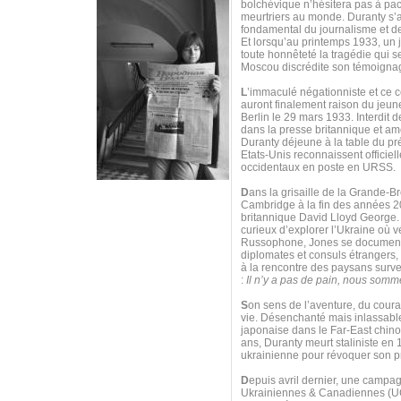
bolchévique n’hésitera pas à pac
meurtriers au monde. Duranty s’a
fondamental du journalisme et de
Et lorsqu’au printemps 1933, un 
toute honnêteté la tragédie qui s
Moscou discrédite son témoigna
L
’immaculé négationniste et ce 
auront finalement raison du jeune
Berlin le 29 mars 1933. Interdit 
dans la presse britannique et am
Duranty déjeune à la table du pré
Etats-Unis reconnaissent officie
occidentaux en poste en URSS.
D
ans la grisaille de la Grande-B
Cambridge à la fin des années 20,
britannique David Lloyd George. 
curieux d’explorer l’Ukraine où v
Russophone, Jones se documente 
diplomates et consuls étrangers, 
à la rencontre des paysans survei
:
Il n’y a pas de pain, nous somm
S
on sens de l’aventure, du courag
vie. Désenchanté mais inlassable
japonaise dans le Far-East chino
ans, Duranty meurt staliniste en 
ukrainienne pour révoquer son pr
D
epuis avril dernier, une campagn
Ukrainiennes & Canadiennes (UCC