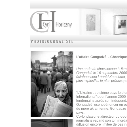
L'affaire Gongadzé - Chronique
Une onde de choc secoue l’Ukrain
Gongadzé le 16 septembre 2000. L
éclaboussent Léonid Koutchma, a
plus explosif et le plus préoccup
“
L
'Ukraine : troisième pays le p
International” pour l’année 20
lendemains après son indépenda
Gongadzé, osent dénoncer en publi
de mère ukrainienne, Gongadzé s
pays.
Co-fondateur et directeur du quo
journaliste répand son ton mordan
diffusion encore limitée de ces i