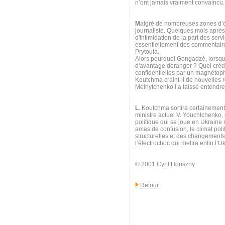
n’ont jamais vraiment convaincu.
M
algré de nombreuses zones d’omb
journaliste. Quelques mois après l
d'intimidation de la part des ser
essentiellement des commentaires
Prytoula.
Alors pourquoi Gongadzé, lorsque
d'avantage déranger ? Quel crédi
confidentielles par un magnétoph
Koutchma craint-il de nouvelles 
Melnytchenko l’a laissé entendre 
L
. Koutchma sortira certainement
ministre actuel V. Youchtchenko,
politique qui se joue en Ukraine 
amas de confusion, le climat poli
structurelles et des changements t
l’électrochoc qui mettra enfin l’Uk
© 2001 Cyril Horiszny
Retour