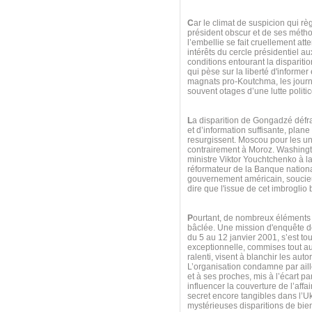
C
ar le climat de suspicion qui rè
président obscur et de ses métho
l’embellie se fait cruellement att
intérêts du cercle présidentiel 
conditions entourant la dispariti
qui pèse sur la liberté d'informe
magnats pro-Koutchma, les journa
souvent otages d’une lutte politic
L
a disparition de Gongadzé défra
et d’information suffisante, plan
resurgissent. Moscou pour les u
contrairement à Moroz. Washington
ministre Viktor Youchtchenko à la 
réformateur de la Banque national
gouvernement américain, soucieux
dire que l'issue de cet imbroglio 
P
ourtant, de nombreux éléments 
bâclée. Une mission d'enquête de
du 5 au 12 janvier 2001, s’est to
exceptionnelle, commises tout au
ralenti, visent à blanchir les auto
L’organisation condamne par aill
et à ses proches, mis à l’écart pa
influencer la couverture de l’aff
secret encore tangibles dans l’U
mystérieuses disparitions de bien