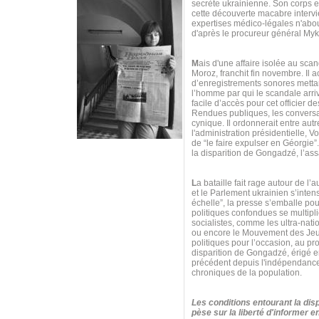
secrète ukrainienne. Son corps es
cette découverte macabre intervie
expertises médico-légales n'about
d'après le procureur général My
M
ais d'une affaire isolée au scan
Moroz, franchit fin novembre. Il
d’enregistrements sonores mettan
l’homme par qui le scandale arr
facile d’accès pour cet officier d
Rendues publiques, les conversa
cynique. Il ordonnerait entre autr
l'administration présidentielle,
de “le faire expulser en Géorgie
la disparition de Gongadzé, l’ass
L
a bataille fait rage autour de l’
et le Parlement ukrainien s’inten
échelle”, la presse s’emballe po
politiques confondues se multipli
socialistes, comme les ultra-nat
ou encore le Mouvement des Jeun
politiques pour l’occasion, au p
disparition de Gongadzé, érigé e
précédent depuis l'indépendance 
chroniques de la population.
Les conditions entourant la disp
pèse sur la liberté d'informer 