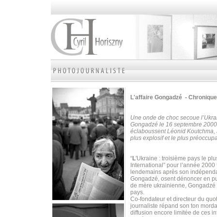
L'affaire Gongadzé - Chronique
Une onde de choc secoue l’Ukrain
Gongadzé le 16 septembre 2000. L
éclaboussent Léonid Koutchma, a
plus explosif et le plus préoccup
“
L
'Ukraine : troisième pays le p
International” pour l’année 20
lendemains après son indépenda
Gongadzé, osent dénoncer en publi
de mère ukrainienne, Gongadzé s
pays.
Co-fondateur et directeur du quo
journaliste répand son ton mordan
diffusion encore limitée de ces i