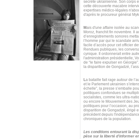
secrète ukrainienne. Son corps es
cette découverte macabre intervie
expertises médico-légales n'about
d'après le procureur général My
M
ais d'une affaire isolée au scan
Moroz, franchit fin novembre. Il
d’enregistrements sonores mettan
l’homme par qui le scandale arr
facile d’accès pour cet officier d
Rendues publiques, les conversa
cynique. Il ordonnerait entre autr
l'administration présidentielle,
de “le faire expulser en Géorgie
la disparition de Gongadzé, l’ass
L
a bataille fait rage autour de l’
et le Parlement ukrainien s’inten
échelle”, la presse s’emballe po
politiques confondues se multipli
socialistes, comme les ultra-nat
ou encore le Mouvement des Jeun
politiques pour l’occasion, au p
disparition de Gongadzé, érigé e
précédent depuis l'indépendance 
chroniques de la population.
Les conditions entourant la disp
pèse sur la liberté d'informer 