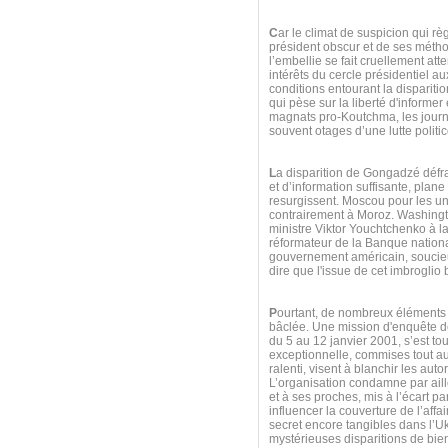
C
ar le climat de suspicion qui rè
président obscur et de ses métho
l’embellie se fait cruellement att
intérêts du cercle présidentiel 
conditions entourant la dispariti
qui pèse sur la liberté d'informe
magnats pro-Koutchma, les journa
souvent otages d’une lutte politic
L
a disparition de Gongadzé défra
et d’information suffisante, plan
resurgissent. Moscou pour les u
contrairement à Moroz. Washington
ministre Viktor Youchtchenko à la 
réformateur de la Banque national
gouvernement américain, soucieux
dire que l'issue de cet imbroglio 
P
ourtant, de nombreux éléments 
bâclée. Une mission d'enquête de
du 5 au 12 janvier 2001, s’est to
exceptionnelle, commises tout au
ralenti, visent à blanchir les auto
L’organisation condamne par aill
et à ses proches, mis à l’écart pa
influencer la couverture de l’aff
secret encore tangibles dans l’U
mystérieuses disparitions de bien