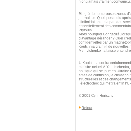
n’ont jamais vraiment convaincu.
M
algré de nombreuses zones d’omb
journaliste. Quelques mois après l
d'intimidation de la part des ser
essentiellement des commentaires
Prytoula.
Alors pourquoi Gongadzé, lorsque
d'avantage déranger ? Quel crédi
confidentielles par un magnétoph
Koutchma craint-il de nouvelles 
Melnytchenko l’a laissé entendre 
L
. Koutchma sortira certainement
ministre actuel V. Youchtchenko,
politique qui se joue en Ukraine 
amas de confusion, le climat poli
structurelles et des changements t
l’électrochoc qui mettra enfin l’Uk
© 2001 Cyril Horiszny
Retour