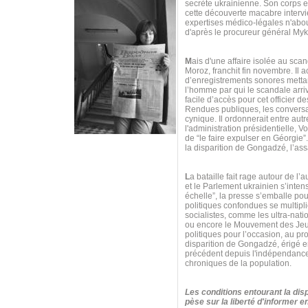
secrète ukrainienne. Son corps es
cette découverte macabre intervie
expertises médico-légales n'about
d'après le procureur général My
M
ais d'une affaire isolée au scan
Moroz, franchit fin novembre. Il
d’enregistrements sonores mettan
l’homme par qui le scandale arr
facile d’accès pour cet officier d
Rendues publiques, les conversa
cynique. Il ordonnerait entre autr
l'administration présidentielle,
de “le faire expulser en Géorgie
la disparition de Gongadzé, l’ass
L
a bataille fait rage autour de l’
et le Parlement ukrainien s’inten
échelle”, la presse s’emballe po
politiques confondues se multipli
socialistes, comme les ultra-nat
ou encore le Mouvement des Jeun
politiques pour l’occasion, au p
disparition de Gongadzé, érigé e
précédent depuis l'indépendance 
chroniques de la population.
Les conditions entourant la disp
pèse sur la liberté d'informer 