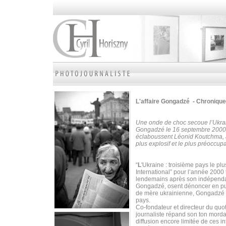
L'affaire Gongadzé - Chronique
Une onde de choc secoue l’Ukrain
Gongadzé le 16 septembre 2000. L
éclaboussent Léonid Koutchma, a
plus explosif et le plus préoccup
“
L
'Ukraine : troisième pays le p
International” pour l’année 20
lendemains après son indépenda
Gongadzé, osent dénoncer en publi
de mère ukrainienne, Gongadzé s
pays.
Co-fondateur et directeur du quo
journaliste répand son ton mordan
diffusion encore limitée de ces i