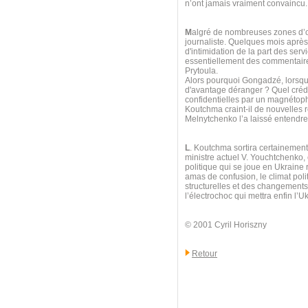
n’ont jamais vraiment convaincu.
M
algré de nombreuses zones d’omb
journaliste. Quelques mois après l
d'intimidation de la part des ser
essentiellement des commentaires
Prytoula.
Alors pourquoi Gongadzé, lorsque
d'avantage déranger ? Quel crédi
confidentielles par un magnétoph
Koutchma craint-il de nouvelles 
Melnytchenko l’a laissé entendre 
L
. Koutchma sortira certainement
ministre actuel V. Youchtchenko,
politique qui se joue en Ukraine 
amas de confusion, le climat poli
structurelles et des changements t
l’électrochoc qui mettra enfin l’Uk
© 2001 Cyril Horiszny
Retour