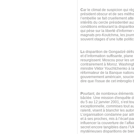
C
ar le climat de suspicion qui rè
président obscur et de ses métho
l’embellie se fait cruellement att
intérêts du cercle présidentiel 
conditions entourant la dispariti
qui pèse sur la liberté d'informe
magnats pro-Koutchma, les journa
souvent otages d’une lutte politic
L
a disparition de Gongadzé défra
et d’information suffisante, plan
resurgissent. Moscou pour les u
contrairement à Moroz. Washington
ministre Viktor Youchtchenko à la 
réformateur de la Banque national
gouvernement américain, soucieux
dire que l'issue de cet imbroglio 
P
ourtant, de nombreux éléments 
bâclée. Une mission d'enquête de
du 5 au 12 janvier 2001, s’est to
exceptionnelle, commises tout au
ralenti, visent à blanchir les auto
L’organisation condamne par aill
et à ses proches, mis à l’écart pa
influencer la couverture de l’aff
secret encore tangibles dans l’U
mystérieuses disparitions de bien