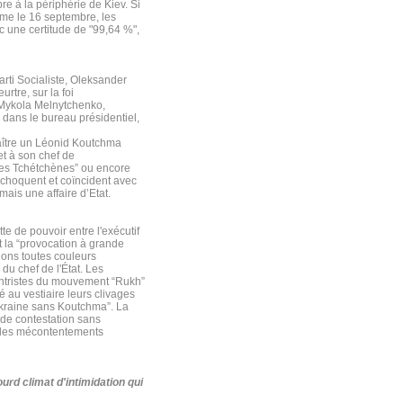
re à la périphérie de Kiev. Si
time le 16 septembre, les
c une certitude de "99,64 %",
Parti Socialiste, Oleksander
rtre, sur la foi
. Mykola Melnytchenko,
dans le bureau présidentiel,
aître un Léonid Koutchma
et à son chef de
 des Tchétchènes” ou encore
 choquent et coïncident avec
ais une affaire d’Etat.
tte de pouvoir entre l'exécutif
t la “provocation à grande
ions toutes couleurs
du chef de l'État. Les
entristes du mouvement “Rukh”
au vestiaire leurs clivages
'Ukraine sans Koutchma”. La
 de contestation sans
t les mécontentements
urd climat d'intimidation qui