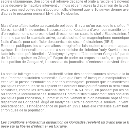
secrète ukrainienne. Son corps est retrouvé décapité et brûlé à l'acide le 3 novemb
cette découverte macabre intervient un mois et demi après la disparition de la vic
expertises médico-légales n'aboutiront officiellement que le 10 janvier dernier ave
d'après le procureur général Mykhaïlo Potebenko.
M
ais d'une affaire isolée au scandale politique, il n’y a qu’un pas, que le chef du 
Moroz, franchit fin novembre. Il accuse Léonid Koutchma d’avoir commandité le meu
d’enregistrements sonores mettant directement en cause le chef d’Etat ukrainien
l’homme par qui le scandale arrive, aurait dissimulé un magnétophone numérique 
facile d’accès pour cet officier des services de sécurité ukrainiens (SBU).
Rendues publiques, les conversations enregistrées laisseraient clairement appar
cynique. Il ordonnerait entre autres à son ministre de l'Intérieur Yuriy Kravtchenko 
l'administration présidentielle, Volodymyr Lytvyn de “faire enlever Gongadzé par
de “le faire expulser en Géorgie”. Façon de parler ou propos mesurés, ces propos
la disparition de Gongadzé, l’assassinat du journaliste s’embrase et devient désorm
L
a bataille fait rage autour de l’authentification des bandes sonores alors que la lu
et le Parlement ukrainien s’intensifie. Bien que l’accusé invoque la manipulation e
échelle”, la presse s’emballe pour ce “Koutchmagate”, pendant que les manifestat
politiques confondues se multiplient ces derniers mois pour réclamer la démission 
socialistes, comme les ultra-nationalistes de l’“UNA-UNSO”, en passant par les c
ou encore le Mouvement des Jeunesses Communistes “Komsomol”, tous ont laissé 
politiques pour l’occasion, au profit d'un mouvement d'union nationale baptisé “l
disparition de Gongadzé, érigé en martyr de l’Ukraine corrompue soulève un vent
précédent depuis l'indépendance du pays en 1991. Mais elle cristallise avant tou
chroniques de la population.
Les conditions entourant la disparition de Gongadzé révèlent au grand jour le lo
pèse sur la liberté d'informer en Ukraine.