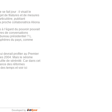
fait jour : il visait le
bjet de filatures et de mesures
ticulière, publiant
a proche collaboratrice Aliona
s à l’égard du pouvoir pouvait
ures de conversations
bureau présidentiel ? L.
s sphères du pays, comme
i devrait profiter au Premier
lles 2004. Mais le séisme
uête de sérénité. Car dans cet
elance des réformes
des temps et voir ici
Developed by