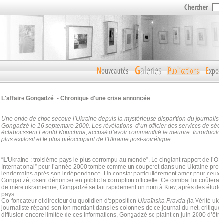
L'affaire Gongadzé - Chronique d'une crise annoncée
Une onde de choc secoue l’Ukraine depuis la mystérieuse disparition du journalis
Gongadzé le 16 septembre 2000. Les révélations d’un officier des services de séc
éclaboussent Léonid Koutchma, accusé d’avoir commandité le meurtre. Introductio
plus explosif et le plus préoccupant de l’Ukraine post-soviétique.
“
L
'Ukraine : troisième pays le plus corrompu au monde”. Le cinglant rapport de l
International” pour l’année 2000 tombe comme un couperet dans une Ukraine pr
lendemains après son indépendance. Un constat particulièrement amer pour ceu
Gongadzé, osent dénoncer en public la corruption officielle. Ce combat lui coûtera
de mère ukrainienne, Gongadzé se fait rapidement un nom à Kiev, après des étude
pays.
Co-fondateur et directeur du quotidien d'opposition
Ukraïnska Pravda (
la Vérité u
journaliste répand son ton mordant dans les colonnes de ce journal du net, critiqu
diffusion encore limitée de ces informations, Gongadzé se plaint en juin 2000 d’êtr