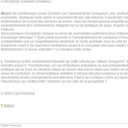
n’ont jamais vraiment convaincu.
M
algré de nombreuses zones d’ombre sur l’assassinat de Gongadzé, une certitude se 
journaliste. Quelques mois après le lancement de son site Internet, il aurait fait l’o
d'intimidation de la part des services de police, mais ne menait aucune enquête par
essentiellement des commentaires indignés sur la vie politique du pays, d'après s
Prytoula.
Alors pourquoi Gongadzé, lorsque la verve de journalistes autrement plus critique
d'avantage déranger ? Quel crédit accorder à l’enregistrement de centaines d’he
confidentielles par un magnétophone dissimulé en toute quiétude sous le sofa du 
Koutchma craint-il de nouvelles révélations quant à la corruption des plus haute
Melnytchenko l’a laissé entendre ? Le mystère reste entier.
L
. Koutchma sortira certainement ébranlé de cette nébuleuse “affaire Gongadzé” qu
ministre actuel V. Youchtchenko, en cas d’élections anticipées ou aux présidentie
politique qui se joue en Ukraine risque de laisser des traces dans une nation en q
amas de confusion, le climat politique délétère n’est pas des plus propices à la r
structurelles et des changements tant attendus. Faut-il au contraire croire au signe 
l’électrochoc qui mettra enfin l’Ukraine sur les rails de la prospérité ?
© 2001 Cyril Horiszny
Retour
ll Rights Reserved.