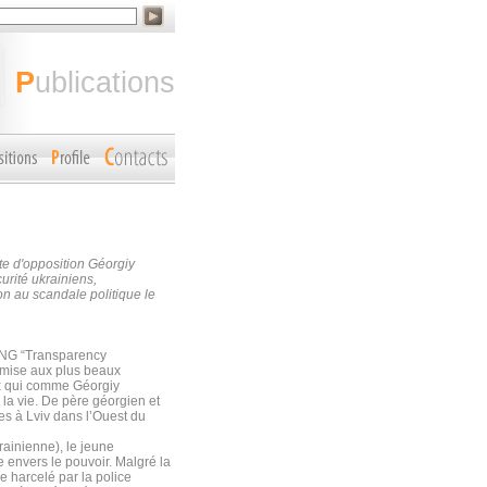
publications
te d'opposition Géorgiy
urité ukrainiens,
n au scandale politique le
’ONG “Transparency
omise aux plus beaux
x qui comme Géorgiy
 la vie. De père géorgien et
s à Lviv dans l’Ouest du
krainienne), le jeune
e envers le pouvoir. Malgré la
e harcelé par la police