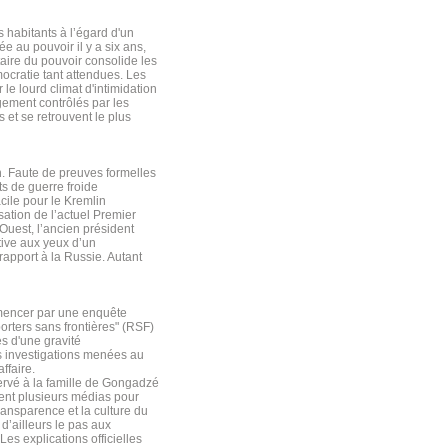
s habitants à l’égard d'un
 au pouvoir il y a six ans,
itaire du pouvoir consolide les
ocratie tant attendues. Les
le lourd climat d'intimidation
gement contrôlés par les
et se retrouvent le plus
n. Faute de preuves formelles
ts de guerre froide
ile pour le Kremlin
sation de l’actuel Premier
'Ouest, l’ancien président
tive aux yeux d’un
apport à la Russie. Autant
mmencer par une enquête
orters sans frontières" (RSF)
es d'une gravité
es investigations menées au
ffaire.
servé à la famille de Gongadzé
isent plusieurs médias pour
ransparence et la culture du
d’ailleurs le pas aux
es explications officielles