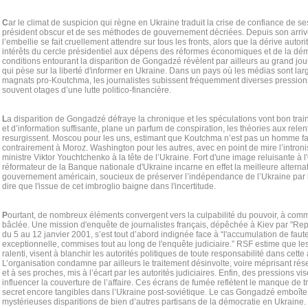
C
ar le climat de suspicion qui règne en Ukraine traduit la crise de confiance de se
président obscur et de ses méthodes de gouvernement décriées. Depuis son arrivée
l’embellie se fait cruellement attendre sur tous les fronts, alors que la dérive autor
intérêts du cercle présidentiel aux dépens des réformes économiques et de la dém
conditions entourant la disparition de Gongadzé révèlent par ailleurs au grand jour 
qui pèse sur la liberté d'informer en Ukraine. Dans un pays où les médias sont lar
magnats pro-Koutchma, les journalistes subissent fréquemment diverses pressions 
souvent otages d’une lutte politico-financière.
L
a disparition de Gongadzé défraye la chronique et les spéculations vont bon trai
et d’information suffisante, plane un parfum de conspiration, les théories aux relen
resurgissent. Moscou pour les uns, estimant que Koutchma n’est pas un homme fac
contrairement à Moroz. Washington pour les autres, avec en point de mire l’introni
ministre Viktor Youchtchenko à la tête de l’Ukraine. Fort d'une image reluisante à l
réformateur de la Banque nationale d'Ukraine incarne en effet la meilleure alterna
gouvernement américain, soucieux de préserver l’indépendance de l’Ukraine par r
dire que l'issue de cet imbroglio baigne dans l'incertitude.
P
ourtant, de nombreux éléments convergent vers la culpabilité du pouvoir, à co
bâclée. Une mission d'enquête de journalistes français, dépêchée à Kiev par "Rep
du 5 au 12 janvier 2001, s’est tout d’abord indignée face à “l'accumulation de faut
exceptionnelle, commises tout au long de l'enquête judiciaire.” RSF estime que l
ralenti, visent à blanchir les autorités politiques de toute responsabilité dans cette a
L’organisation condamne par ailleurs le traitement désinvolte, voire méprisant ré
et à ses proches, mis à l’écart par les autorités judiciaires. Enfin, des pressions v
influencer la couverture de l’affaire. Ces écrans de fumée reflètent le manque de t
secret encore tangibles dans l’Ukraine post-soviétique. Le cas Gongadzé emboîte 
mystérieuses disparitions de bien d’autres partisans de la démocratie en Ukraine. L